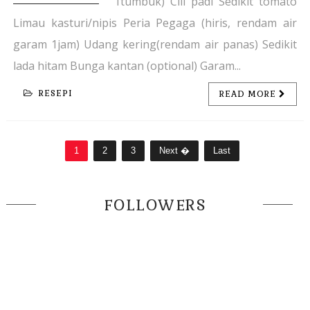
1tumbuk) Cili padi Sedikit tomato
Limau kasturi/nipis Peria Pegaga (hiris, rendam air
garam 1jam) Udang kering(rendam air panas) Sedikit
lada hitam Bunga kantan (optional) Garam...
RESEPI
READ MORE
1
2
3
Next �
Last
FOLLOWERS