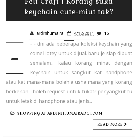
Felt Craft | Korang suka
keychain cute-miut tak?
ardinihumaira
4/12/2011
16
- - dni ada beberapa koleksi keychain yang
-
comel lotey untuk dijual. baru je siap dibuat
semalam... kalau korang minat dengan
keychain untuk sangkut kat handphone
atau kat mana-mana bolehla usha mana yang korang
berkenan... boleh request untuk tukatr penyangkut tu
untuk letak di handphone atau jenis...
SHOPPING AT ARDINIHUMAIRADOTCOM
READ MORE