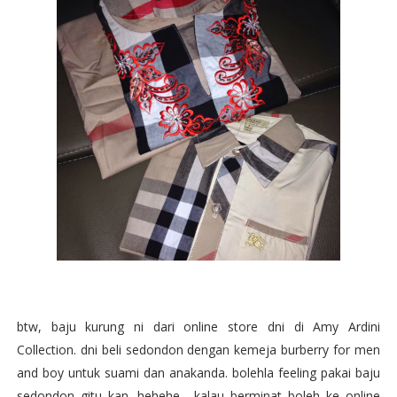
btw, baju kurung ni dari online store dni di Amy Ardini
Collection. dni beli sedondon dengan kemeja burberry for men
and boy untuk suami dan anakanda. bolehla feeling pakai baju
sedondon gitu kan. hehehe... kalau berminat boleh ke online