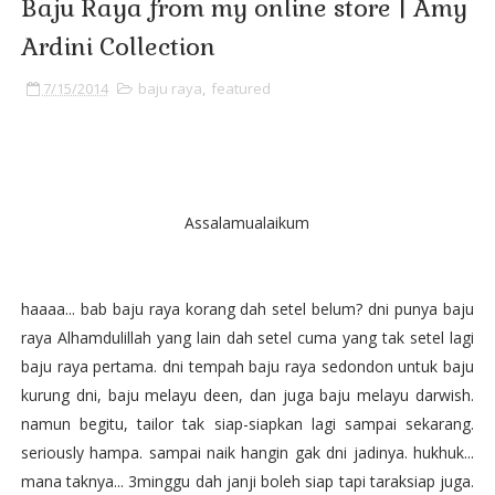
Baju Raya from my online store | Amy
Ardini Collection
7/15/2014
baju raya
,
featured
Assalamualaikum
haaaa... bab baju raya korang dah setel belum? dni punya baju
raya Alhamdulillah yang lain dah setel cuma yang tak setel lagi
baju raya pertama. dni tempah baju raya sedondon untuk baju
kurung dni, baju melayu deen, dan juga baju melayu darwish.
namun begitu, tailor tak siap-siapkan lagi sampai sekarang.
seriously hampa. sampai naik hangin gak dni jadinya. hukhuk...
mana taknya... 3minggu dah janji boleh siap tapi taraksiap juga.