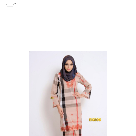
-___-"