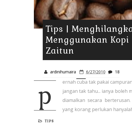
Tips | Menghilangka
Menggunakan Kopi 
Zaitun
ardinihumaira
6/27/2010
18
ernah cuba tak pakai campuran
p
jangan tak tahu... ianya boleh 
diamalkan secara berterusan.
yang korang perlukan hanyalah:
TIPS