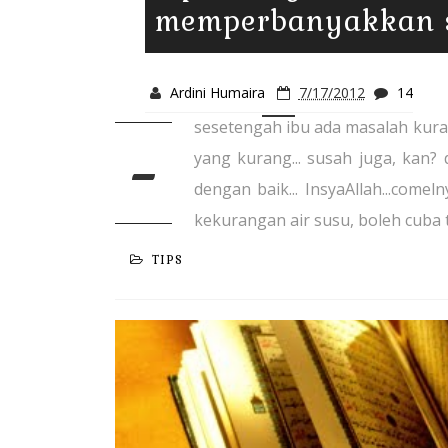
memperbanyakkan s
Ardini Humaira
7/17/2012
14
sesetengah ibu ada masalah kuran
-
yang kurang... susah juga, kan?
dengan baik... InsyaAllah...com
kekurangan air susu, boleh cuba tip
TIPS