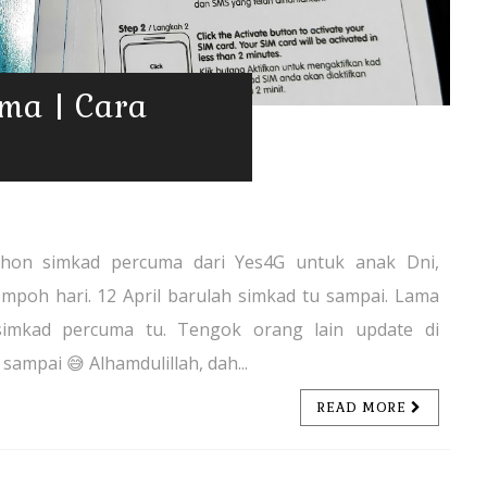
ma | Cara
hon simkad percuma dari Yes4G untuk anak Dni,
mpoh hari. 12 April barulah simkad tu sampai. Lama
simkad percuma tu. Tengok orang lain update di
sampai 😅 Alhamdulillah, dah...
READ MORE