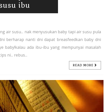
usu ibu
g air susu... nak menyusukan baby tapi air susu pula
 dni berharap nanti dni dapat breasfeedkan baby dni
elnye baby!kalau ada ibu-ibu yang mempunyai masalah
s ni... rebus...
READ MORE