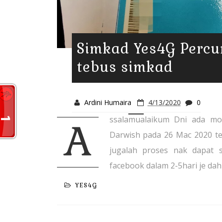
Simkad Yes4G Percu
tebus simkad
Ardini Humaira
4/13/2020
0
ssalamualaikum Dni ada mo
A
Darwish pada 26 Mac 2020 te
jugalah proses nak dapat 
facebook dalam 2-5hari je dah 
YES4G