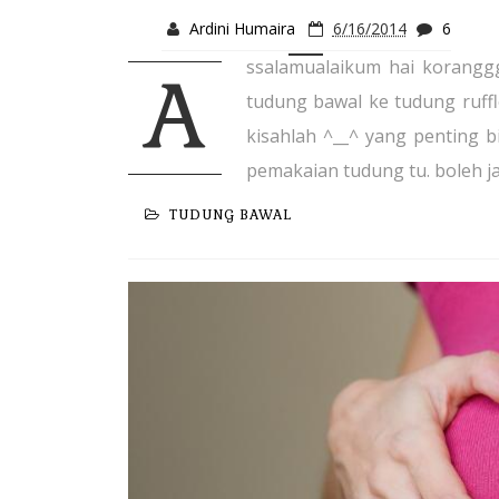
Ardini Humaira
6/16/2014
6
ssalamualaikum hai koranggg
A
tudung bawal ke tudung ruffle
kisahlah ^__^ yang penting bi
pemakaian tudung tu. boleh j
TUDUNG BAWAL