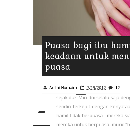
Puasa bagi ibu hami
keadaan untuk men
puasa
Ardini Humaira
7/19/2012
12
sejak duk Miri dni selalu saja d
-
sendiri terkejut dengan kenyat
hamil tidak berpuasa... mereka s
mereka untuk berpuasa...murid:"be