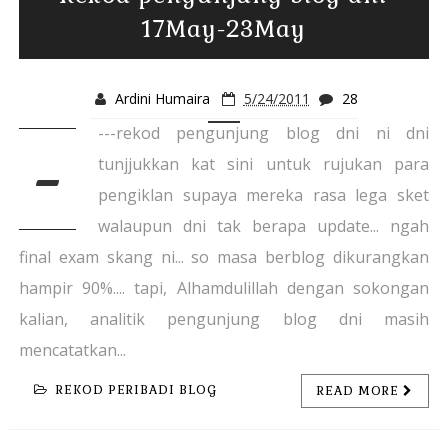
17May-23May
Ardini Humaira
5/24/2011
28
---rekod pengunjung blog dni ni dni
-
tunjjukkan kat sini untuk rujukan para
pengiklan supaya mereka rasa lega sket
walaupun dni tak berapa update... ngah
final exam skang ni... so masa berblog dikurangkan
hampir 90%.... tapi, Alhamdulillah dengan sokongan
kalian, analitik pengunjung blog dni masih
mencatatkan...
REKOD PERIBADI BLOG
READ MORE