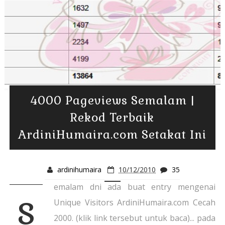
4000 Pageviews Semalam |
Rekod Terbaik
ArdiniHumaira.com Setakat Ini
ardinihumaira
10/12/2010
35
emalam dni ada buat entry mengenai
s
Unique Visitors ArdiniHumaira.com Cecah
2000. (klik link tersebut untuk baca)... pada