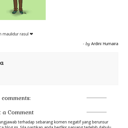
 maulidur rasul ❤
Ardini Humaira
- by
ra
 comments:
t a Comment
gungjawab terhadap sebarang komen negatif yang berunsur
blog ini. Sila pastikan anda berfikir panjang terlebih dahulu