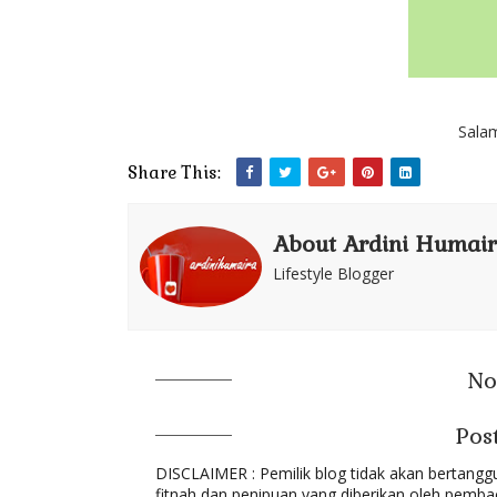
Salam
Share This:
About Ardini Humai
Lifestyle Blogger
No
Pos
DISCLAIMER : Pemilik blog tidak akan bertang
fitnah dan penipuan yang diberikan oleh pembaca 