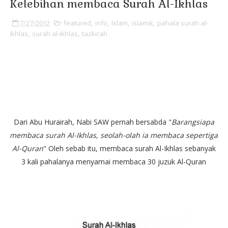
Kelebihan membaca Surah Al-Ikhlas
7/27/2012
featured
,
info
,
Islam
,
islamik
,
pahala surah al-
ikhlas
,
surah al-ikhlas
,
tazkirah
-
Dari Abu Hurairah, Nabi SAW pernah bersabda "
Barangsiapa
membaca surah Al-Ikhlas, seolah-olah ia membaca sepertiga
Al-Quran
" Oleh sebab itu, membaca surah Al-Ikhlas sebanyak
3 kali pahalanya menyamai membaca 30 juzuk Al-Quran