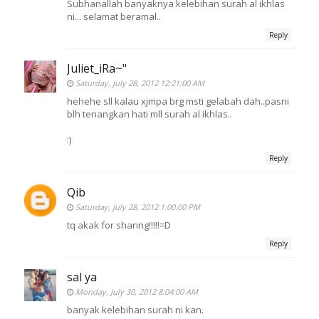
Subhanallah banyaknya kelebihan surah al ikhlas
ni... selamat beramal..
Reply
Juliet_iRa~"
Saturday, July 28, 2012 12:21:00 AM
hehehe sll kalau xjmpa brg msti gelabah dah..pasni
blh tenangkan hati mll surah al ikhlas..
:)
Reply
Qib
Saturday, July 28, 2012 1:00:00 PM
tq akak for sharing!!!!!=D
Reply
sal ya
Monday, July 30, 2012 8:04:00 AM
banyak kelebihan surah ni kan.