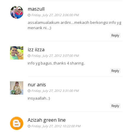
maszull
Friday, July 27, 2012 3:06:00 PM
assalamualaikum ardini....mekacih berkongsi info yg
menarik ni...;)
Reply
izz iizza
Friday, July 27, 2012 3:07:00 PM
info yg bagus..thanks 4 sharing..
Reply
nur anis
Friday, July 27, 2012 3:31:00 PM
insyaallah..:)
Reply
Azizah green line
Friday, July 27, 2012 10:22:00 PM