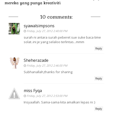
mereka yang punya kreativiti
10 comments:
syawalsimpsons
Friday, July 27, 2012 2:40:00 PM
surah ni antara surah peberet sue suke baca time
solat..ini je yang selaloo terlintas...mmm
Reply
Sheherazade
Friday, July 27, 2012 2:46:00 PM
Subhanallah,thanks for sharing
Reply
miss Fyqa
Friday, July 27, 2012 2:53:00 PM
Insyaallah. Sama-sama kita amalkan lepas ni :)
Reply