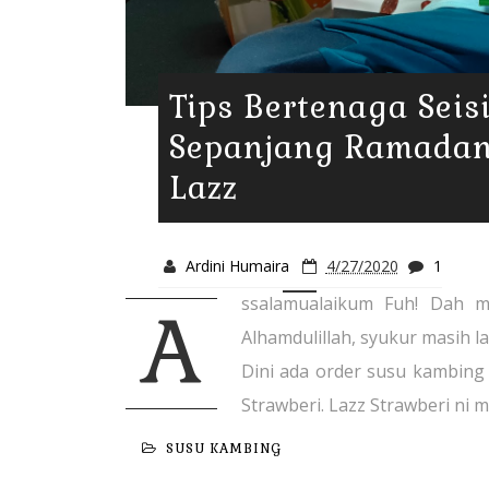
Tips Bertenaga Seis
Sepanjang Ramadan
Lazz
Ardini Humaira
4/27/2020
1
ssalamualaikum Fuh! Dah m
A
Alhamdulillah, syukur masih l
Dini ada order susu kambing 
Strawberi. Lazz Strawberi ni m
SUSU KAMBING