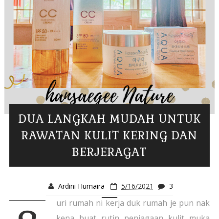
DUA LANGKAH MUDAH UNTUK
RAWATAN KULIT KERING DAN
BERJERAGAT
Ardini Humaira
5/16/2021
3
uri rumah ni kerja duk rumah je pun nak
kena buat rutin penjagaan kulit muka