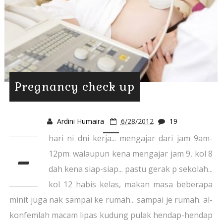
Pregnancy check up
Ardini Humaira
6/28/2012
19
hari ni dni kerja... mengajar dari jam 9am-
-
12pm. walaupun kena mengajar jam 9, kol 8
dah kena siap-siap... pastu gerak p sekolah...
kol 12 habis kelas, makan masa beberapa
minit juga nak sampai ke rumah... sampai je rumah. al-
konfemlah macam lipas kudung pulak hendap-hendap