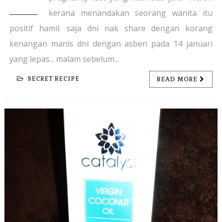
kerana menandakan seorang wanita itu
positif hamil. saja dni nak share dengan korang
kenangan manis dni dengan asben pada 14 januari
yang lepas... malam sebelum...
SECRET RECIPE
READ MORE