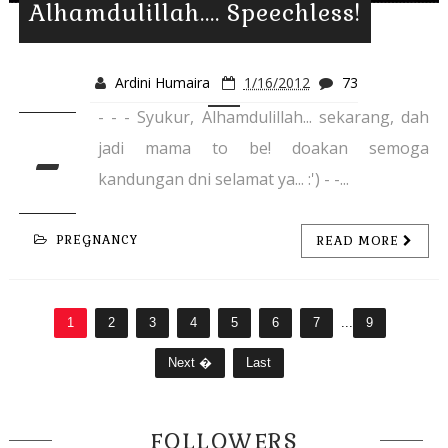
Alhamdulillah.... Speechless!
Ardini Humaira
1/16/2012
73
- - - Syukur, Alhamdulillah... sekarang, dah
-
jadi mama to be! doakan semoga
kandungan dni selamat ya... :') - -...
PREGNANCY
READ MORE
1
2
3
4
5
6
7
...
9
Next �
Last
FOLLOWERS