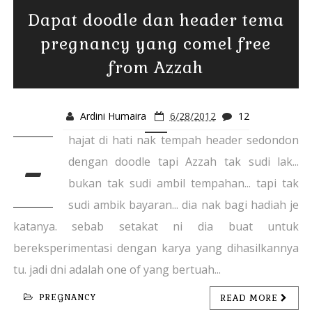
Dapat doodle dan header tema
pregnancy yang comel free
from Azzah
Ardini Humaira
6/28/2012
12
hajat di hati nak tempah header sedondon
-
dengan doodle tapi Azzah tak sudi lak...
bukan tak sudi ambil tempahan... tapi tak
sudi ambik bayaran... dia nak bagi hadiah je
katanya. sebab setakat ni dia buat untuk
bereksperimentasi dengan karya yang dihasilkannya
tu. jadi dni adalah one of yang bertuah...
PREGNANCY
READ MORE