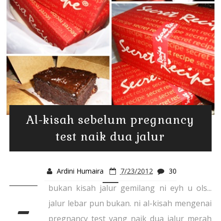
Al-kisah sebelum pregnancy
test naik dua jalur
Ardini Humaira
7/23/2012
30
bukan kisah jalur gemilang ni eyh u ols...
-
jalur lebar pun bukan. ni al-kisah mengenai
pregnancy test yang naik dua jalur merah