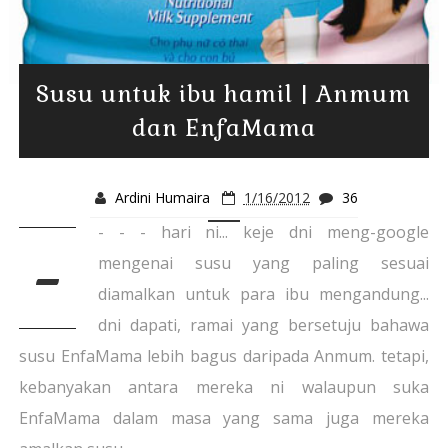
Susu untuk ibu hamil | Anmum
dan EnfaMama
Ardini Humaira
1/16/2012
36
- - - hari ni... keje dni meng-google
-
mengenai susu yang paling sesuai
diamalkan untuk para ibu mengandung...
dni dapati, ramai yang bersetuju bahawa
susu EnfaMama lebih bagus daripada Anmum. tetapi,
kebanyakan antara mereka ni walaupun suka
EnfaMama dalam masa yang sama juga mereka