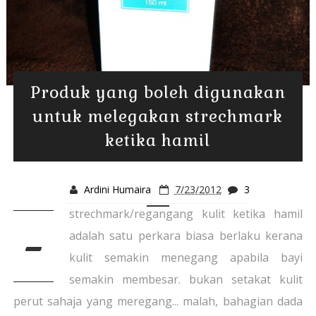
Produk yang boleh digunakan
untuk melegakan strechmark
ketika hamil
Ardini Humaira
7/23/2012
3
strechmark/regangang kulit ketika hamil
-
adalah satu perkara biasa berlaku kerana
kulit semakin menegang apabila bayi
semakin membesar. bukan setakat kulit
perut sahaja yang meregang... malah, bahagian dada